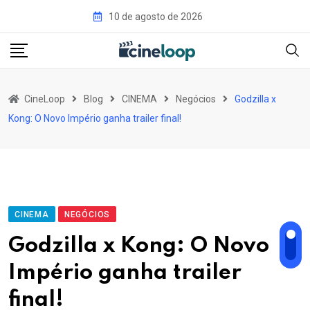
Pular
10 de agosto de 2026
para
o
conteúdo
CineLoop
Blog
CINEMA
Negócios
Godzilla x
Kong: O Novo Império ganha trailer final!
CINEMA
NEGÓCIOS
Godzilla x Kong: O Novo
Império ganha trailer
final!