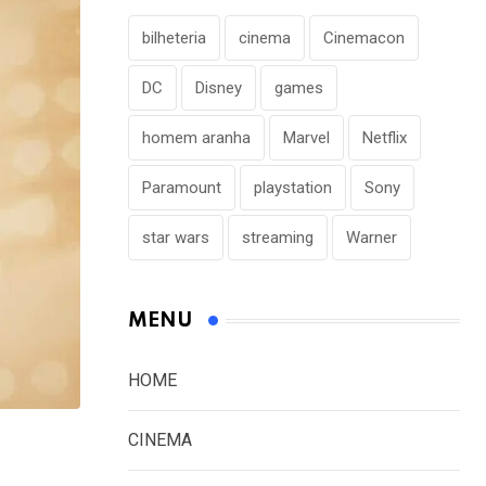
bilheteria
cinema
Cinemacon
DC
Disney
games
homem aranha
Marvel
Netflix
Paramount
playstation
Sony
star wars
streaming
Warner
MENU
HOME
CINEMA