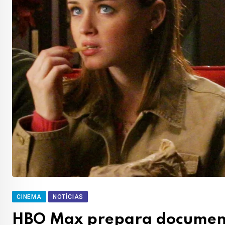
CINEMA
NOTÍCIAS
HBO Max prepara documentár