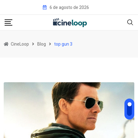
Pular
6 de agosto de 2026
para
o
conteúdo
CineLoop
Blog
top gun 3