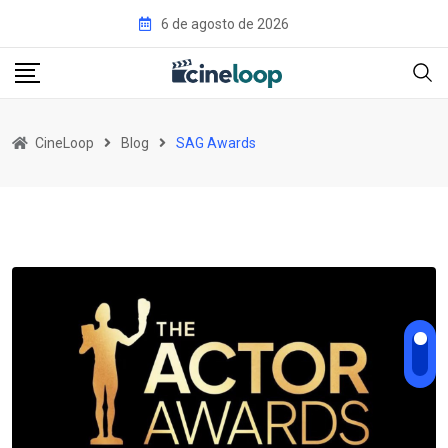
Pular
6 de agosto de 2026
para
o
conteúdo
CineLoop
Blog
SAG Awards