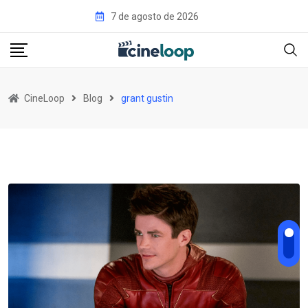
Pular
7 de agosto de 2026
para
o
conteúdo
CineLoop
Blog
grant gustin