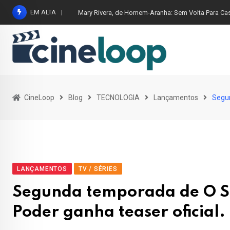
Pular
EM ALTA
Mary Rivera, de Homem-Aranha: Sem Volta Para Ca
para
o
conteúdo
CineLoop
Blog
TECNOLOGIA
Lançamentos
Segun
LANÇAMENTOS
TV / SÉRIES
Segunda temporada de O Se
Poder ganha teaser oficial.