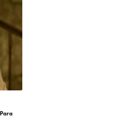
,
CINEMA
NOTÍCIAS
 Para
Obsessão ultrapassa US$ 460 milhões e 
3 DE AGOSTO DE 2026