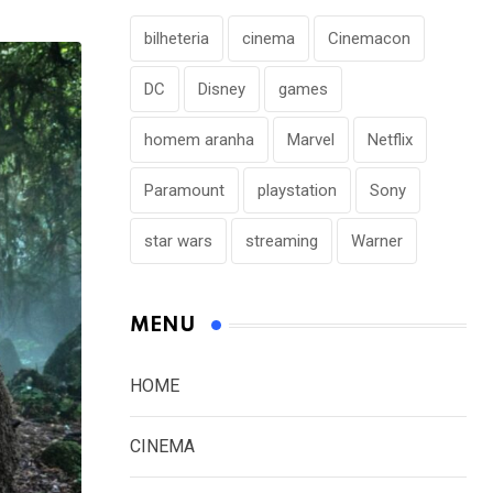
bilheteria
cinema
Cinemacon
DC
Disney
games
homem aranha
Marvel
Netflix
Paramount
playstation
Sony
star wars
streaming
Warner
MENU
HOME
CINEMA