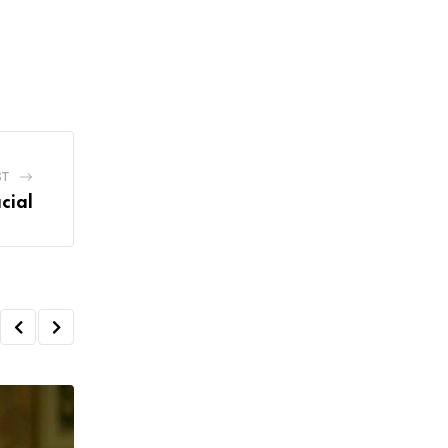
ST
cial