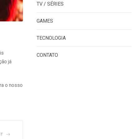
TV / SÉRIES
GAMES
TECNOLOGIA
is
CONTATO
ção já
ra o nosso
ST