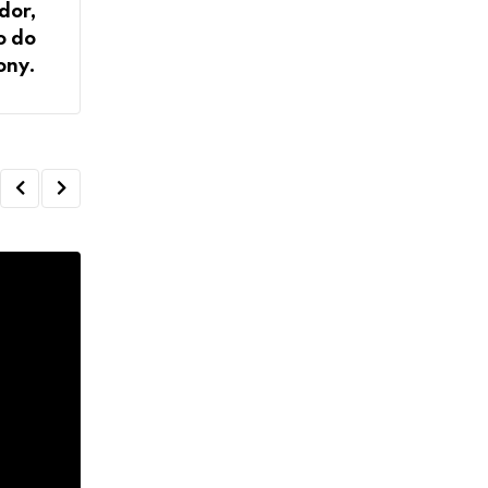
dor,
o do
ony.