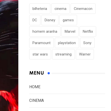
bilheteria
cinema
Cinemacon
DC
Disney
games
homem aranha
Marvel
Netflix
Paramount
playstation
Sony
star wars
streaming
Warner
MENU
HOME
CINEMA