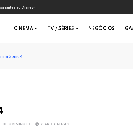
assinantes ao Disney+
CINEMA
TV / SÉRIES
NEGÓCIOS
GA
rma Sonic 4
4
 DE UM MINUTO
2 ANOS ATRÁS