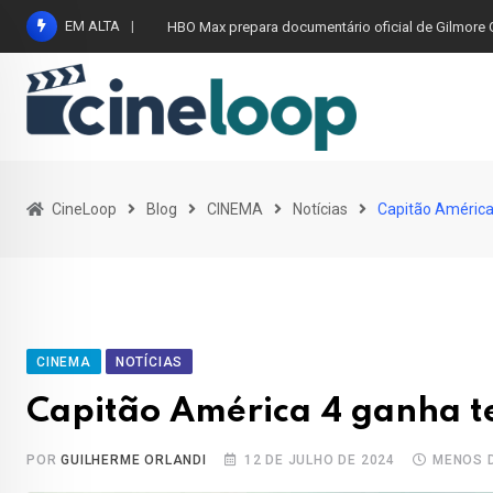
Pular
EM ALTA
HBO Max prepara documentário oficial de Gilmore G
para
o
conteúdo
CineLoop
Blog
CINEMA
Notícias
Capitão América 
CINEMA
NOTÍCIAS
Capitão América 4 ganha tea
POR
GUILHERME ORLANDI
12 DE JULHO DE 2024
MENOS 