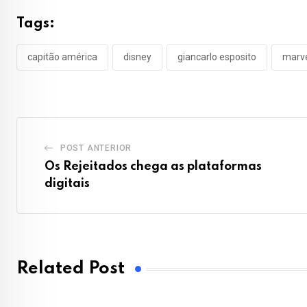
Tags:
capitão américa
disney
giancarlo esposito
marv
POST ANTERIOR
Os Rejeitados chega as plataformas
digitais
Related Post