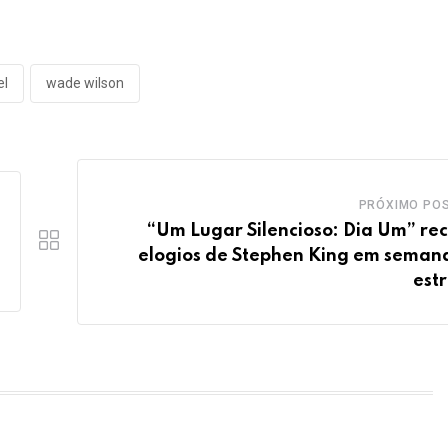
el
wade wilson
PRÓXIMO PO
“Um Lugar Silencioso: Dia Um” re
elogios de Stephen King em seman
estr