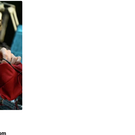
NOTÍCIAS
com
Disney doa 18 mil brinquedos em ação g