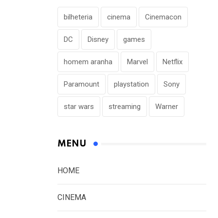
bilheteria
cinema
Cinemacon
DC
Disney
games
homem aranha
Marvel
Netflix
Paramount
playstation
Sony
star wars
streaming
Warner
MENU
HOME
CINEMA