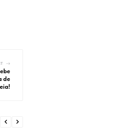
ST
cebe
a de
eia!