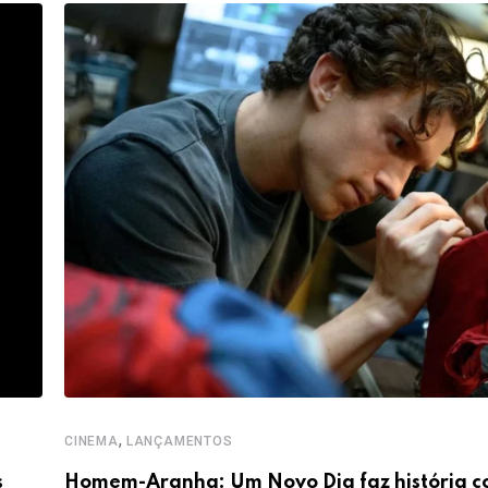
,
CINEMA
LANÇAMENTOS
s
Homem-Aranha: Um Novo Dia faz história 