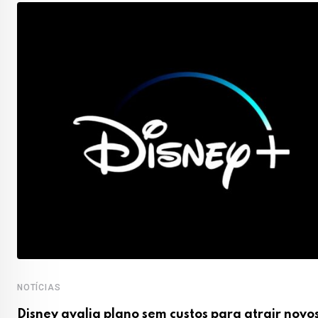
NOTÍCIAS
Disney avalia plano sem custos para atrair novo