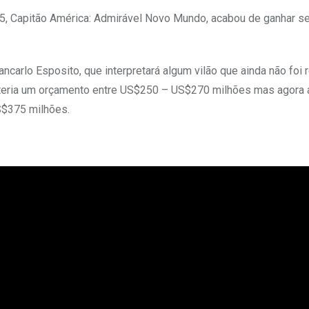
25, Capitão América: Admirável Novo Mundo, acabou de ganhar se
carlo Esposito, que interpretará algum vilão que ainda não foi 
e teria um orçamento entre US$250 – US$270 milhões mas agora 
S$375 milhões.